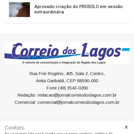
Aprovado criação do PROSOLO em sessão
extraordinária
Rua Frei Rogério, 405, Sala 2, Centro,
Anita Garibaldi, CEP 88590-000
Fone (49) 3543-0260
Redação: redacao@jornalcorreiodoslagos.com.br
Comercial: comercial@jornalcorreiodoslagos.com.br
Cookies.
Geral
Política
Economia
Saúde
Variedades
Ao usar este site você aceita que usamos cookies.
política de