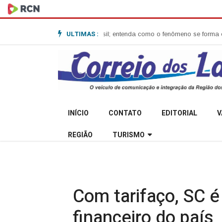
ULTIMAS :
omba no Sul do Brasil; entenda como o fenômeno se forma e quais os imp
INÍCIO
CONTATO
EDITORIAL
V
REGIÃO
TURISMO
Com tarifaço, SC é
financeiro do país