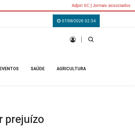
Adjori SC
|
Jornais associados
ense
Padre Pablo inicia missão em Anita Garibaldi e destaca acolhimento
07/08/2026 02:34
EVENTOS
SAÚDE
AGRICULTURA
r prejuízo