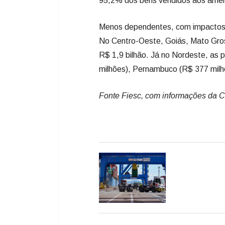
95,2% dos bens vendidos aos amer
Menos dependentes, com impactos s
No Centro-Oeste, Goiás, Mato Gros
R$ 1,9 bilhão. Já no Nordeste, as 
milhões), Pernambuco (R$ 377 milhõ
Fonte Fiesc, com informações da 