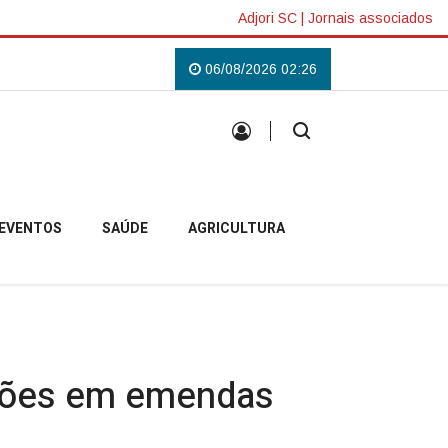
Adjori SC
|
Jornais associados
ibaldi
Caminhão perde os freios e bate contra paredão de pedras na SC - 
06/08/2026 02:26
EVENTOS
SAÚDE
AGRICULTURA
lhões em emendas