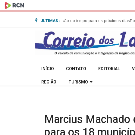
ULTIMAS :
 em Anita Garibaldi
Previsão do tempo para os próximos dias
Polícia Mili
INÍCIO
CONTATO
EDITORIAL
V
REGIÃO
TURISMO
Marcius Machado 
para os 18 municíp