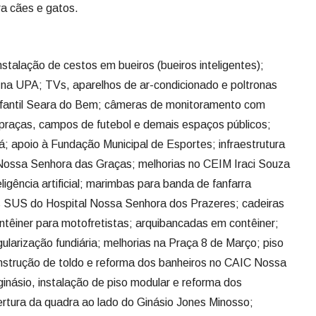
ra cães e gatos.
stalação de cestos em bueiros (bueiros inteligentes);
 na UPA; TVs, aparelhos de ar-condicionado e poltronas
nfantil Seara do Bem; câmeras de monitoramento com
 praças, campos de futebol e demais espaços públicos;
á; apoio à Fundação Municipal de Esportes; infraestrutura
 Nossa Senhora das Graças; melhorias no CEIM Iraci Souza
ligência artificial; marimbas para banda de fanfarra
os SUS do Hospital Nossa Senhora dos Prazeres; cadeiras
têiner para motofretistas; arquibancadas em contêiner;
ularização fundiária; melhorias na Praça 8 de Março; piso
nstrução de toldo e reforma dos banheiros no CAIC Nossa
inásio, instalação de piso modular e reforma dos
rtura da quadra ao lado do Ginásio Jones Minosso;