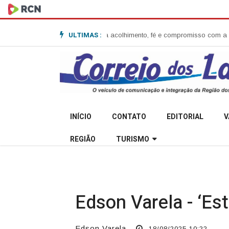
ULTIMAS :
ta Garibaldi e destaca acolhimento, fé e compromisso com a comunidade
S
INÍCIO
CONTATO
EDITORIAL
V
REGIÃO
TURISMO
Edson Varela - ‘Es
Edson Varela
18/08/2025 10:22