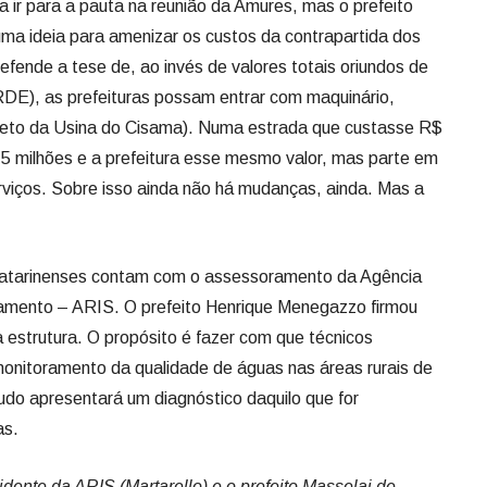
 ir para a pauta na reunião da Amures, mas o prefeito
ma ideia para amenizar os custos da contrapartida dos
fende a tese de, ao invés de valores totais oriundos de
DE), as prefeituras possam entrar com maquinário,
ireto da Usina do Cisama). Numa estrada que custasse R$
 5 milhões e a prefeitura esse mesmo valor, mas parte em
erviços. Sobre isso ainda não há mudanças, ainda. Mas a
catarinenses contam com o assessoramento da Agência
amento – ARIS. O prefeito Henrique Menegazzo firmou
estrutura. O propósito é fazer com que técnicos
onitoramento da qualidade de águas nas áreas rurais de
studo apresentará um diagnóstico daquilo que for
as.
dente da ARIS (Martarello) e o prefeito Masselai de