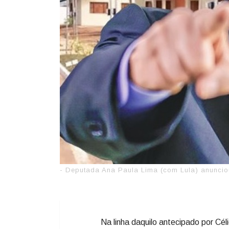
- Deputada Ana Paula Lima (com Lula) anunci
Na linha daquilo antecipado por Cé