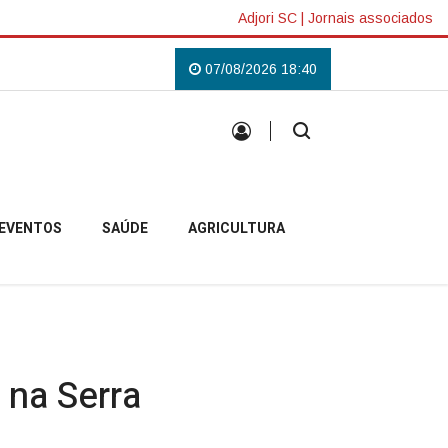
Adjori SC
|
Jornais associados
ás em Campo Belo do Sul
Uma tradição que voltou a reunir a comunidade 
07/08/2026 18:40
EVENTOS
SAÚDE
AGRICULTURA
 na Serra