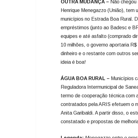
OUTRA MUDANÇA –
Não chegou a
Henrique Menegazzo (União), tem u
municípios no Estrada Boa Rural. De
empréstimos (junto ao Badesc e BR
equipes e até asfalto (comprado d
10 milhões, o governo aportaria R$
dinheiro e o restante com outros s
ideia é boa!
ÁGUA BOA RURAL –
Municípios 
Reguladora Intermunicipal de Sane
termo de cooperação técnica com a 
contratados pela ARIS efetuem o m
Anita Garibaldi. A partir disso, o e
constatado e propostas de melhori
Legenda:
Menegazzo entre o presi