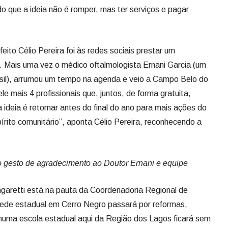
do que a ideia não é romper, mas ter serviços e pagar
eito Célio Pereira foi às redes sociais prestar um
. Mais uma vez o médico oftalmologista Ernani Garcia (um
asil), arrumou um tempo na agenda e veio a Campo Belo do
le mais 4 profissionais que, juntos, de forma gratuita,
ideia é retornar antes do final do ano para mais ações do
írito comunitário”, aponta Célio Pereira, reconhecendo a
no gesto de agradecimento ao Doutor Ernani e equipe
ngaretti está na pauta da Coordenadoria Regional de
rede estadual em Cerro Negro passará por reformas,
nhuma escola estadual aqui da Região dos Lagos ficará sem