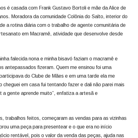
anos é casada com Frank Gustavo Bortoli e mãe da Alice de
anos. Moradora da comunidade Colônia do Salto, interior do
ide a rotina diária com o trabalho de agente comunitária de
artesanato em Macramê, atividade que desenvolve desde
inha falecida nona e minha bisavó faziam o macramê e
os antepassados fizeram. Quem me ensinou foi uma
participava do Clube de Mães e em uma tarde ela me
 cheguei em casa fui tentando fazer e dali não parei mais
et a gente aprende muito”, enfatiza a artesã e
s, trabalhos feitos, começaram as vendas para as vizinhas
rou uma peça para presentear e o que era no início
cio rentável, pois o valor da venda das peças, ajuda nas