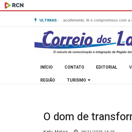
ULTIMAS :
aldi e destaca acolhimento, fé e compromisso com a comunidade
Secretari
INÍCIO
CONTATO
EDITORIAL
V
REGIÃO
TURISMO
O dom de transform
Kely Matos
06/11/2025 16:25