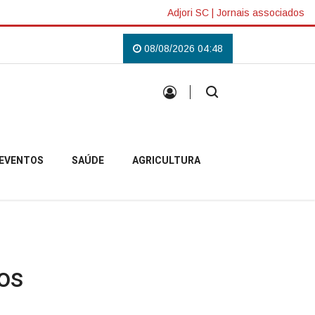
Adjori SC
|
Jornais associados
mpo Belo do Sul
Uma tradição que voltou a reunir a comunidade campobel
08/08/2026 04:48
EVENTOS
SAÚDE
AGRICULTURA
hos