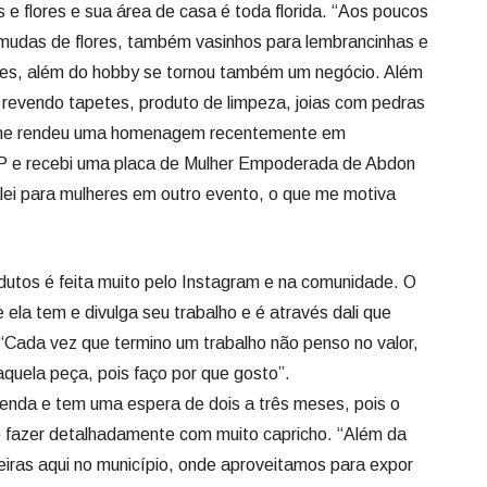
e flores e sua área de casa é toda florida. “Aos poucos
udas de flores, também vasinhos para lembrancinhas e
ores, além do hobby se tornou também um negócio. Além
revendo tapetes, produto de limpeza, joias com pedras
ue me rendeu uma homenagem recentemente em
P e recebi uma placa de Mulher Empoderada de Abdon
alei para mulheres em outro evento, o que me motiva
dutos é feita muito pelo Instagram e na comunidade. O
ela tem e divulga seu trabalho e é através dali que
 “Cada vez que termino um trabalho não penso no valor,
aquela peça, pois faço por que gosto”.
enda e tem uma espera de dois a três meses, pois o
e fazer detalhadamente com muito capricho. “Além da
eiras aqui no município, onde aproveitamos para expor