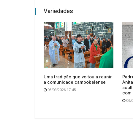
Variedades
o esfaqueados
Uma tradição que voltou a reunir
Padr
o no centro de
a comunidade campobelense
Anita
acol
06/08/2026 17:45
com 
06/0