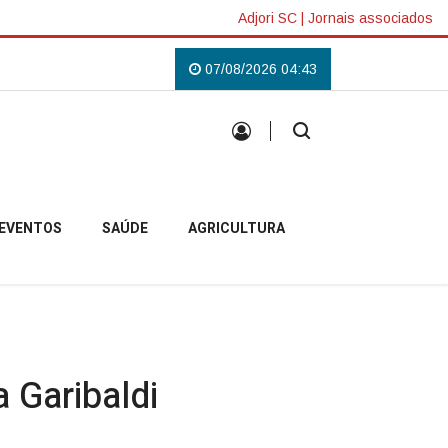
Adjori SC
|
Jornais associados
obelense
Padre Pablo inicia missão em Anita Garibaldi e destaca acolhim
07/08/2026 04:43
EVENTOS
SAÚDE
AGRICULTURA
 Garibaldi