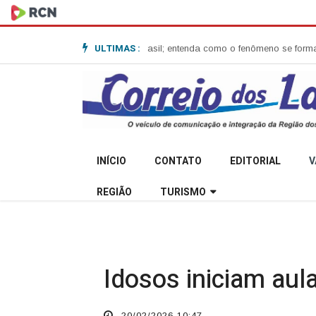
ULTIMAS :
one-bomba no Sul do Brasil; entenda como o fenômeno se forma e quais o
INÍCIO
CONTATO
EDITORIAL
V
REGIÃO
TURISMO
Idosos iniciam aul
20/02/2026 10:47