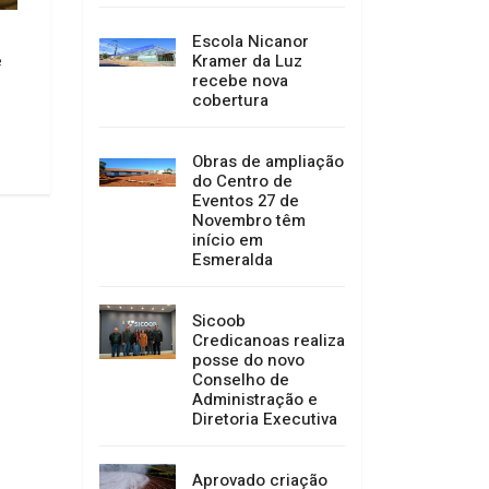
Caminhão perde os freios e bate
Previsão do tempo 
contra paredão de pedras na SC
próximos dias
Escola Nicanor
- 452 em Anita Garibaldi
Kramer da Luz
e
03/08/2026 11:28
recebe nova
03/08/2026 14:58
cobertura
Obras de ampliação
do Centro de
Eventos 27 de
Novembro têm
início em
Esmeralda
Sicoob
Credicanoas realiza
posse do novo
Conselho de
Administração e
Diretoria Executiva
Aprovado criação