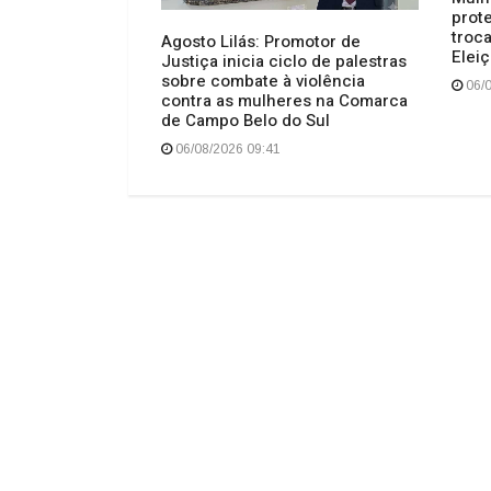
prot
troca
cimento,
Agosto Lilás: Promotor de
Elei
ita alegria no
Justiça inicia ciclo de palestras
e de Celso
sobre combate à violência
06/0
contra as mulheres na Comarca
de Campo Belo do Sul
06/08/2026 09:41