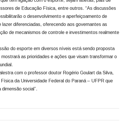
 que têm ligação com o esporte, sejam atletas, pais de
fessores de Educação Física, entre outros. “As discussões
ossibilitarão o desenvolvimento e aperfeiçoamento de
 de lazer diferenciadas, oferecendo aos governantes as
iação de mecanismos de controle e investimentos realmente
ussão do esporte em diversos níveis está sendo proposta
mostrará as prioridades e ações que visam transformar o
undial.
lestra com o professor doutor Rogério Goulart da Silva,
 Física da Universidade Federal do Paraná – UFPR que
 dimensão social”.