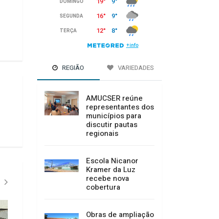
REGIÃO
VARIEDADES
AMUCSER reúne
representantes dos
municípios para
discutir pautas
regionais
Escola Nicanor
Kramer da Luz
recebe nova
cobertura
II FEST CAMPO - CAMPO BELO
Obras de ampliação
DO SUL"