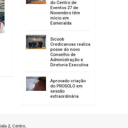
do Centro de
Eventos 27 de
Novembro têm
início em
Esmeralda
IV Expo Vargem co
Sicoob
anos do município
Sucesso na segunda edição da
Credicanoas realiza
Fest Campo
16/12/2021 15:27
posse do novo
Conselho de
05/12/2022 15:30
Administração e
Diretoria Executiva
Aprovado criação
do PROSOLO em
sessão
extraordinária
ala 2, Centro,