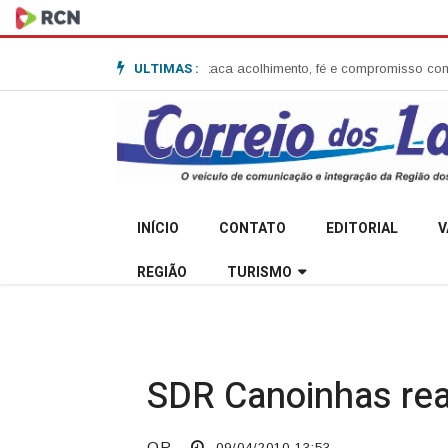
ULTIMAS :
ssão em Anita Garibaldi e destaca acolhimento, fé e compromisso com a 
INÍCIO
CONTATO
EDITORIAL
V
REGIÃO
TURISMO
SDR Canoinhas rea
OP
09/04/2010 13:53