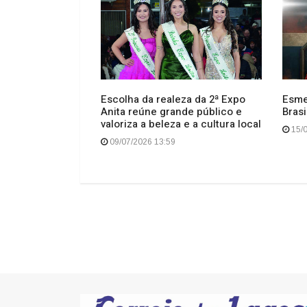
Magia das Luzes
Escolha da realeza da 2ª Expo
Esme
ações do
Anita reúne grande público e
Brasi
se
valoriza a beleza e a cultura local
15/0
09/07/2026 13:59