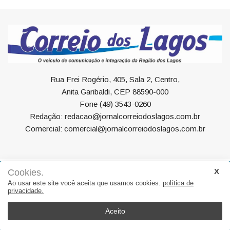
Rua Frei Rogério, 405, Sala 2, Centro,
Anita Garibaldi, CEP 88590-000
Fone (49) 3543-0260
Redação: redacao@jornalcorreiodoslagos.com.br
Comercial: comercial@jornalcorreiodoslagos.com.br
Cookies.
Geral
Política
Economia
Saúde
Variedades
Ao usar este site você aceita que usamos cookies.
política de
privacidade.
Eventos
Esportes
Entrevista
Eleições
Educação
Editorial
Região
Turismo
Aceito
© 2022, Suite Sistemas. Todos os direitos reservados