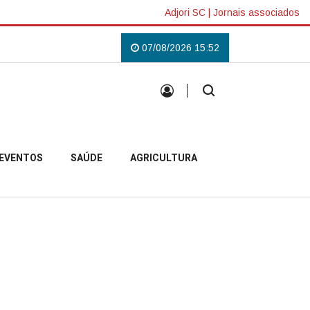
Adjori SC
|
Jornais associados
 Lilás em Campo Belo do Sul
Uma tradição que voltou a reunir a comunida
07/08/2026 15:52
EVENTOS
SAÚDE
AGRICULTURA