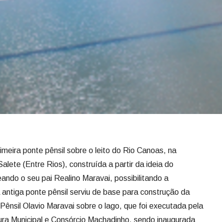
meira ponte pênsil sobre o leito do Rio Canoas, na
ete (Entre Rios), construída a partir da ideia do
ndo o seu pai Realino Maravai, possibilitando a
antiga ponte pênsil serviu de base para construção da
nsil Olavio Maravai sobre o lago, que foi executada pela
ura Municipal e Consórcio Machadinho, sendo inaugurada