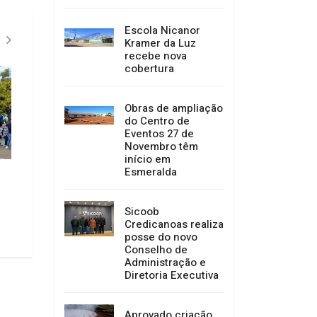
Escola Nicanor
Kramer da Luz
recebe nova
cobertura
Obras de ampliação
do Centro de
Eventos 27 de
Novembro têm
início em
Esmeralda
Mirante Passo do Pontão
Ponte Pênsil
06/02/2026 17:30
06/02/2026 17:27
Sicoob
Credicanoas realiza
posse do novo
Conselho de
Administração e
Diretoria Executiva
Aprovado criação