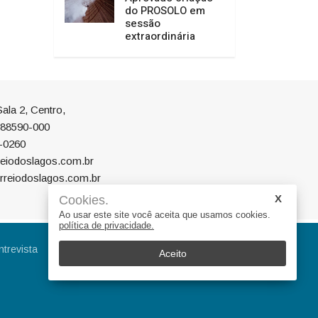
do PROSOLO em
sessão
extraordinária
ala 2, Centro,
P 88590-000
-0260
eiodoslagos.com.br
rreiodoslagos.com.br
Cookies.
Ao usar este site você aceita que usamos cookies.
política de privacidade.
ntrevista
Eleições
Educação
Aceito