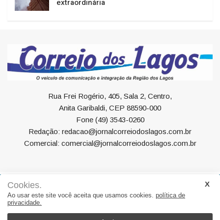
extraordinária
Rua Frei Rogério, 405, Sala 2, Centro,
Anita Garibaldi, CEP 88590-000
Fone (49) 3543-0260
Redação: redacao@jornalcorreiodoslagos.com.br
Comercial: comercial@jornalcorreiodoslagos.com.br
Cookies.
Geral
Política
Economia
Saúde
Variedades
Ao usar este site você aceita que usamos cookies.
política de
privacidade.
Eventos
Esportes
Entrevista
Eleições
Educação
Editorial
Região
Turismo