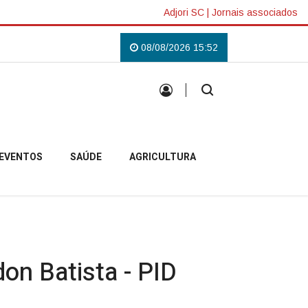
Adjori SC
|
Jornais associados
o Lilás em Campo Belo do Sul
Uma tradição que voltou a reunir a comuni
08/08/2026 15:52
EVENTOS
SAÚDE
AGRICULTURA
on Batista - PID