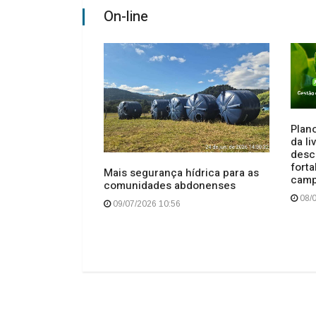
On-line
Plano
da l
desc
ndidas pela
forta
Mais segurança hídrica para as
e Anita Garibaldi
cam
comunidades abdonenses
s
08/0
09/07/2026 10:56