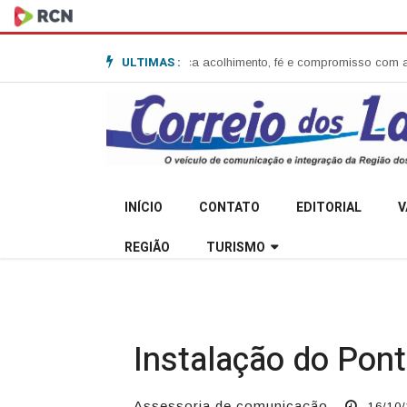
ULTIMAS :
m Anita Garibaldi e destaca acolhimento, fé e compromisso com a comuni
INÍCIO
CONTATO
EDITORIAL
V
REGIÃO
TURISMO
Instalação do Pont
Assessoria de comunicação
16/10/