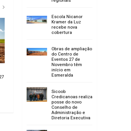
regionais
Escola Nicanor
Kramer da Luz
recebe nova
cobertura
Obras de ampliação
do Centro de
Eventos 27 de
Novembro têm
início em
CONVITE À POPULAÇÃO DE
Câmara de Vereado
Esmeralda
27
ABDON BATISTA
Garibaldi concede 
Cidadão Anitense 
02/07/2026 14:52
especial
Sicoob
01/07/2026 14:52
Credicanoas realiza
posse do novo
Conselho de
Administração e
Diretoria Executiva