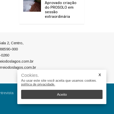
Aprovado criação
do PROSOLO em
sessão
extraordinária
ala 2, Centro,
P 88590-000
-0260
eiodoslagos.com.br
rreiodoslagos.com.br
Cookies.
Ao usar este site você aceita que usamos cookies.
política de privacidade.
ntrevista
Eleições
Educação
Aceito