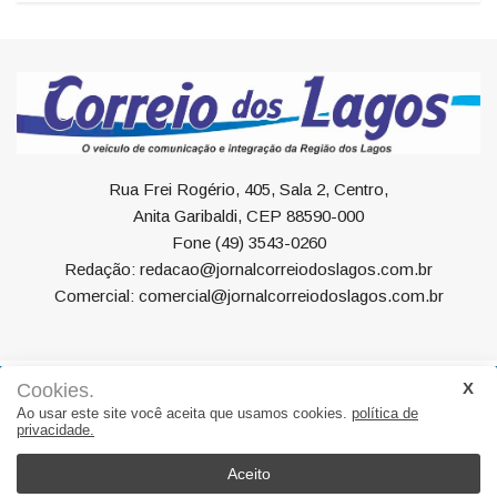
Rua Frei Rogério, 405, Sala 2, Centro,
Anita Garibaldi, CEP 88590-000
Fone (49) 3543-0260
Redação: redacao@jornalcorreiodoslagos.com.br
Comercial: comercial@jornalcorreiodoslagos.com.br
Cookies.
Geral
Política
Economia
Saúde
Variedades
Ao usar este site você aceita que usamos cookies.
política de
privacidade.
Eventos
Esportes
Entrevista
Eleições
Educação
Editorial
Região
Turismo
Aceito