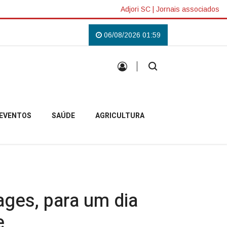
Adjori SC
|
Jornais associados
Garibaldi
Caminhão perde os freios e bate contra paredão de pedras na SC 
06/08/2026 01:59
EVENTOS
SAÚDE
AGRICULTURA
ages, para um dia
e