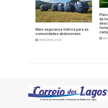
Plano
da l
desc
ndidas pela
forta
Mais segurança hídrica para as
e Anita Garibaldi
cam
comunidades abdonenses
s
08/0
09/07/2026 10:56