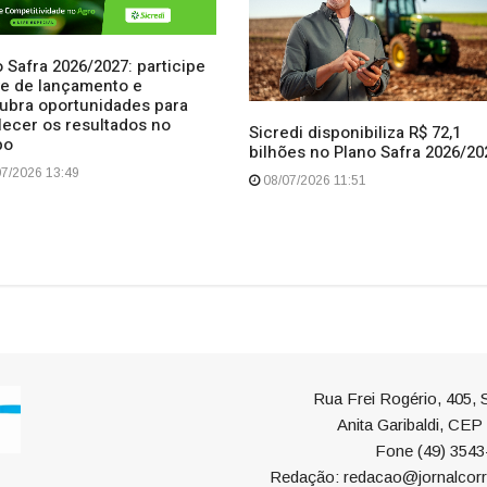
 Safra 2026/2027: participe
ive de lançamento e
ubra oportunidades para
lecer os resultados no
Sicredi disponibiliza R$ 72,1
po
bilhões no Plano Safra 2026/20
7/2026 13:49
08/07/2026 11:51
Rua Frei Rogério, 405, S
Anita Garibaldi, CE
Fone (49) 3543
Redação: redacao@jornalcorr