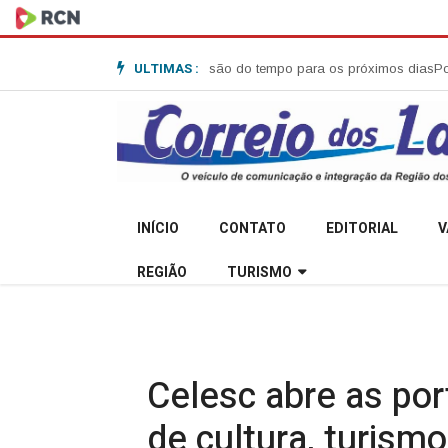
ULTIMAS :
452 em Anita Garibaldi
Previsão do tempo para os próximos dias
Polícia M
INÍCIO
CONTATO
EDITORIAL
V
REGIÃO
TURISMO
Celesc abre as por
de cultura, turismo