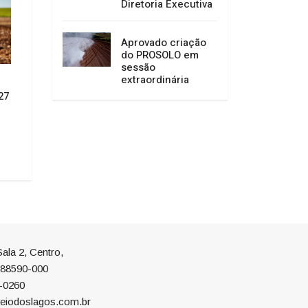
Diretoria Executiva
Aprovado criação
do PROSOLO em
sessão
extraordinária
CONVITE À POPULAÇÃO DE
Câmara de Vereado
27
ABDON BATISTA
Garibaldi concede 
Cidadão Anitense 
02/07/2026 14:52
especial
01/07/2026 14:52
ala 2, Centro,
P 88590-000
-0260
eiodoslagos.com.br