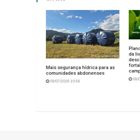
Plano
da l
desc
ndidas pela
forta
Mais segurança hídrica para as
e Anita Garibaldi
cam
comunidades abdonenses
s
08/0
09/07/2026 10:56