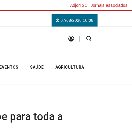
Adjori SC
|
Jornais associados
pobelense
Padre Pablo inicia missão em Anita Garibaldi e destaca acolhi
07/08/2026 10:08
EVENTOS
SAÚDE
AGRICULTURA
pe para toda a