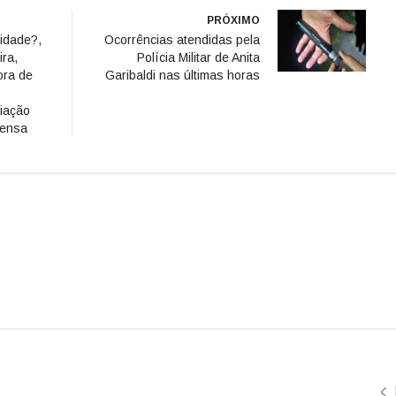
PRÓXIMO
ridade?,
Ocorrências atendidas pela
ira,
Polícia Militar de Anita
ora de
Garibaldi nas últimas horas
iação
rensa