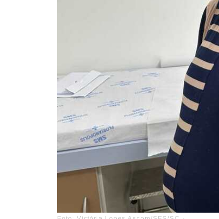
Foto: Victória Lopes Ascom/SES/SC -