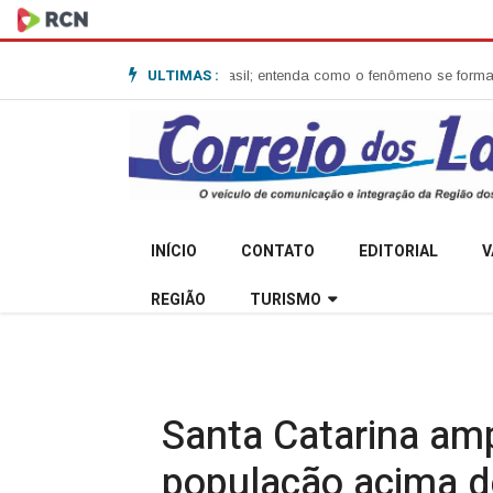
ULTIMAS :
lone-bomba no Sul do Brasil; entenda como o fenômeno se forma e quais o
INÍCIO
CONTATO
EDITORIAL
V
REGIÃO
TURISMO
Santa Catarina amp
população acima 