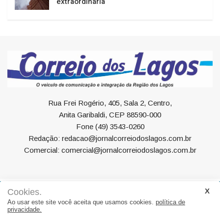
extraordinária
Rua Frei Rogério, 405, Sala 2, Centro,
Anita Garibaldi, CEP 88590-000
Fone (49) 3543-0260
Redação: redacao@jornalcorreiodoslagos.com.br
Comercial: comercial@jornalcorreiodoslagos.com.br
Cookies.
Geral
Política
Economia
Saúde
Variedades
Ao usar este site você aceita que usamos cookies.
política de
privacidade.
Eventos
Esportes
Entrevista
Eleições
Educação