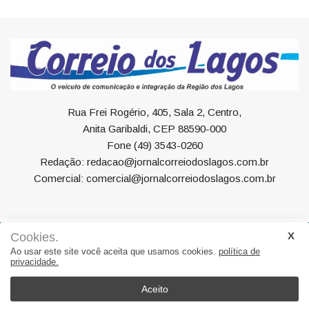
Rua Frei Rogério, 405, Sala 2, Centro,
Anita Garibaldi, CEP 88590-000
Fone (49) 3543-0260
Redação: redacao@jornalcorreiodoslagos.com.br
Comercial: comercial@jornalcorreiodoslagos.com.br
Cookies.
Geral
Política
Economia
Saúde
Variedades
Ao usar este site você aceita que usamos cookies.
política de
privacidade.
Eventos
Esportes
Entrevista
Eleições
Educação
Editorial
Região
Turismo
Aceito
© 2022, Suite Sistemas. Todos os direitos reservados