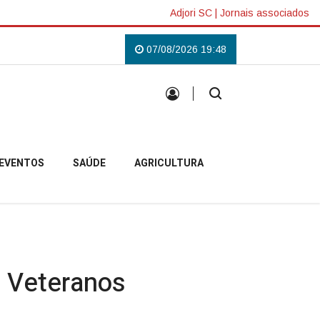
Adjori SC
|
Jornais associados
 Lilás em Campo Belo do Sul
Uma tradição que voltou a reunir a comunida
07/08/2026 19:48
EVENTOS
SAÚDE
AGRICULTURA
 Veteranos