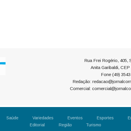
Rua Frei Rogério, 405, S
Anita Garibaldi, CE
Fone (49) 3543
Redação: redacao@jornalcorr
Comercial: comercial@jornalco
Saúde
Variedades
Eventos
Esportes
E
Editorial
Região
Turismo