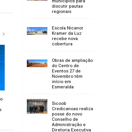
municípios para
discutir pautas
regionais
Escola Nicanor
Kramer da Luz
recebe nova
cobertura
Obras de ampliação
do Centro de
Eventos 27 de
Novembro têm
início em
Esmeralda
ão
As meninas da base estão de
Neste sábado tem S
Sicoob
volta aos treinos em Anita
Futebol Feminino e
Credicanoas realiza
s
Garibaldi
Garibaldi
posse do novo
17/02/2025 15:23
24/01/2025 13:57
Conselho de
Administração e
Diretoria Executiva