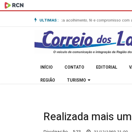
ULTIMAS :
Anita Garibaldi e destaca acolhimento, fé e compromisso com a comunida
INÍCIO
CONTATO
EDITORIAL
V
REGIÃO
TURISMO
Realizada mais u
Divulgação - 523
31/12/1969 21:00