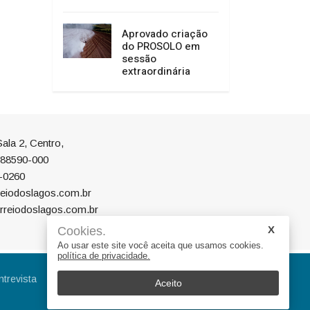
Aprovado criação
do PROSOLO em
sessão
extraordinária
ala 2, Centro,
P 88590-000
-0260
eiodoslagos.com.br
rreiodoslagos.com.br
Cookies.
Ao usar este site você aceita que usamos cookies.
política de privacidade.
ntrevista
Eleições
Educação
Aceito