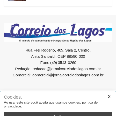
Rua Frei Rogério, 405, Sala 2, Centro,
Anita Garibaldi, CEP 88590-000
Fone (49) 3543-0260
Redação: redacao@jornalcorreiodoslagos.com.br
Comercial: comercial@jornalcorreiodoslagos.com.br
Cookies.
Geral
Política
Economia
Saúde
Variedades
Ao usar este site você aceita que usamos cookies.
política de
privacidade.
Eventos
Esportes
Entrevista
Eleições
Educação
Editorial
Região
Turismo