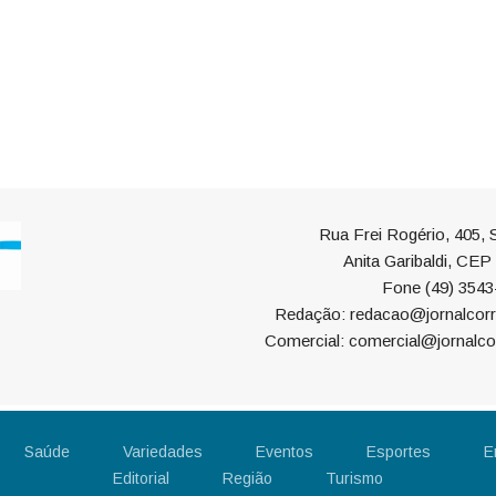
Rua Frei Rogério, 405, S
Anita Garibaldi, CE
Fone (49) 3543
Redação: redacao@jornalcorr
Comercial: comercial@jornalco
Saúde
Variedades
Eventos
Esportes
E
Editorial
Região
Turismo