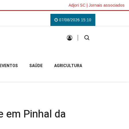
Adjori SC
|
Jornais associados
 Lilás em Campo Belo do Sul
Uma tradição que voltou a reunir a comunid
07/08/2026 15:10
EVENTOS
SAÚDE
AGRICULTURA
de em Pinhal da