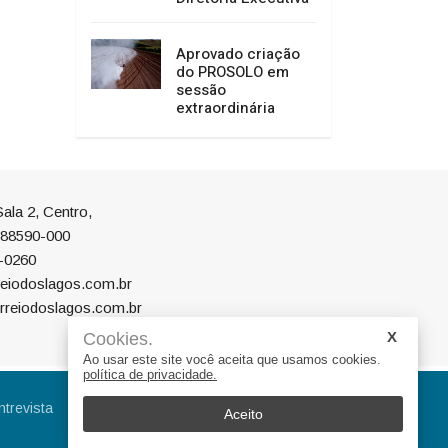
Aprovado criação
do PROSOLO em
sessão
extraordinária
ala 2, Centro,
P 88590-000
-0260
eiodoslagos.com.br
rreiodoslagos.com.br
Cookies.
Ao usar este site você aceita que usamos cookies.
política de privacidade.
ntrevista
Eleições
Educação
Aceito