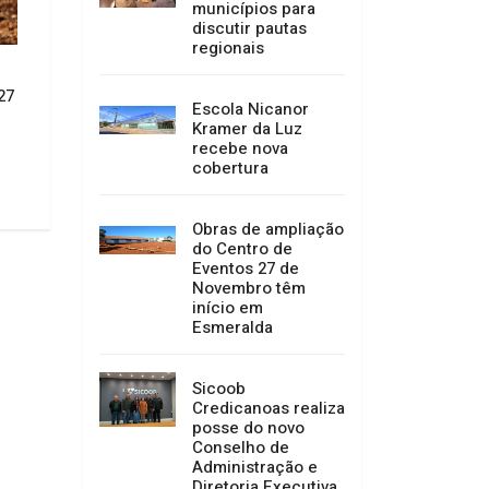
municípios para
discutir pautas
regionais
CONVITE À POPULAÇÃO DE
Câmara de Vereado
27
ABDON BATISTA
Garibaldi concede 
Escola Nicanor
Cidadão Anitense 
02/07/2026 14:52
Kramer da Luz
especial
recebe nova
01/07/2026 14:52
cobertura
Obras de ampliação
do Centro de
Eventos 27 de
Novembro têm
início em
Esmeralda
Sicoob
Credicanoas realiza
posse do novo
Conselho de
Administração e
Diretoria Executiva