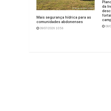
Plano
da l
desc
ndidas pela
forta
Mais segurança hídrica para as
e Anita Garibaldi
cam
comunidades abdonenses
s
08/0
09/07/2026 10:56