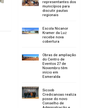
representantes dos
municípios para
Memorial José Mendes
Parque de Rodeios
discutir pautas
dos Santos
regionais
09/02/2026 09:18
09/02/2026 09:16
Escola Nicanor
Kramer da Luz
recebe nova
cobertura
Obras de ampliação
do Centro de
Eventos 27 de
Novembro têm
início em
Esmeralda
Sicoob
Credicanoas realiza
posse do novo
Conselho de
Administração e