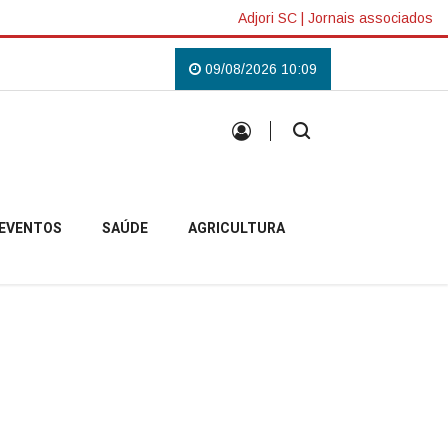
Adjori SC
|
Jornais associados
o Lilás em Campo Belo do Sul
Uma tradição que voltou a reunir a comunid
09/08/2026 10:09
EVENTOS
SAÚDE
AGRICULTURA