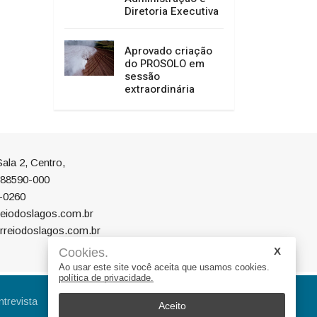
Diretoria Executiva
Aprovado criação
do PROSOLO em
sessão
extraordinária
ala 2, Centro,
P 88590-000
-0260
eiodoslagos.com.br
rreiodoslagos.com.br
Cookies.
Ao usar este site você aceita que usamos cookies.
política de privacidade.
ntrevista
Eleições
Educação
Aceito