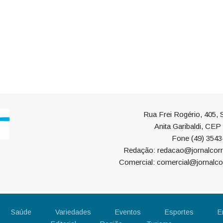
Rua Frei Rogério, 405, S
Anita Garibaldi, CE
Fone (49) 3543
Redação: redacao@jornalcorr
Comercial: comercial@jornalco
Saúde
Variedades
Eventos
Esportes
E