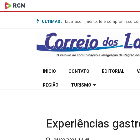
ULTIMAS :
ssão em Anita Garibaldi e destaca acolhimento, fé e compromisso com a 
INÍCIO
CONTATO
EDITORIAL
V
REGIÃO
TURISMO
Experiências gast
06/02/2026 14:45