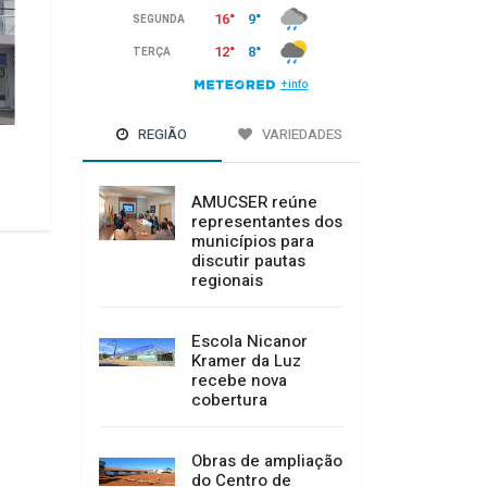
Pousada Ceregatti
REGIÃO
VARIEDADES
Choperia Horizont
06/02/2026 14:36
06/02/2026 14:34
AMUCSER reúne
representantes dos
municípios para
discutir pautas
regionais
Escola Nicanor
Kramer da Luz
recebe nova
cobertura
Obras de ampliação
do Centro de