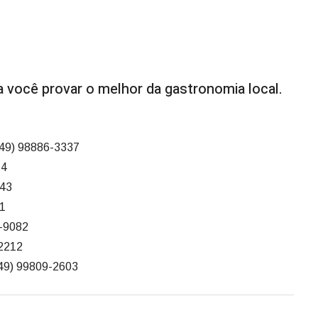
 você provar o melhor da gastronomia local.
 (49) 98886-3337
74
843
21
3-9082
-2212
(49) 99809-2603