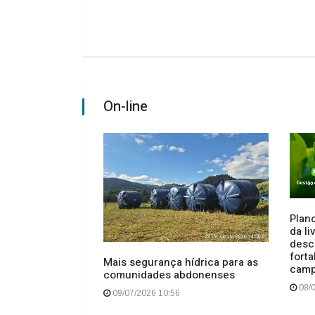
On-line
Plano
da l
desc
ndidas pela
forta
Mais segurança hídrica para as
e Anita Garibaldi
cam
comunidades abdonenses
s
08/0
09/07/2026 10:56