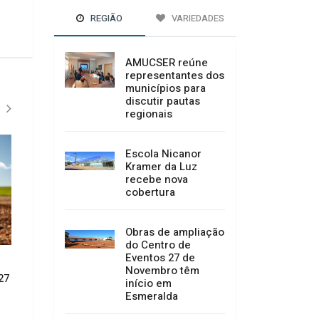
REGIÃO
VARIEDADES
AMUCSER reúne
representantes dos
municípios para
discutir pautas
regionais
Escola Nicanor
Kramer da Luz
recebe nova
cobertura
Obras de ampliação
do Centro de
Eventos 27 de
CONVITE À POPULAÇÃO DE
Câmara de Vereado
Novembro têm
27
ABDON BATISTA
Garibaldi concede 
início em
Cidadão Anitense 
Esmeralda
02/07/2026 14:52
especial