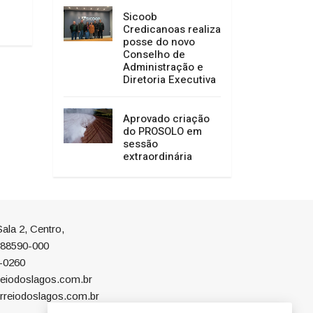
01/07/2026 14:52
Sicoob
Credicanoas realiza
posse do novo
Conselho de
Administração e
Diretoria Executiva
Aprovado criação
do PROSOLO em
sessão
extraordinária
ala 2, Centro,
P 88590-000
-0260
eiodoslagos.com.br
rreiodoslagos.com.br