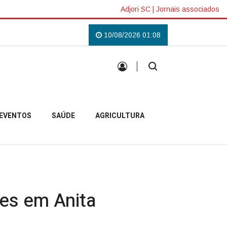
Adjori SC
|
Jornais associados
 Lilás em Campo Belo do Sul
Uma tradição que voltou a reunir a comunida
10/08/2026 01:08
EVENTOS
SAÚDE
AGRICULTURA
es em Anita