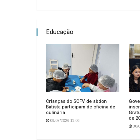
Educação
025 começando
Crianças do SCFV de abdon
Gove
ira (10)
Batista participam de oficina de
insc
culinária
Grat
de 2
09/07/2026 11:06
30/0