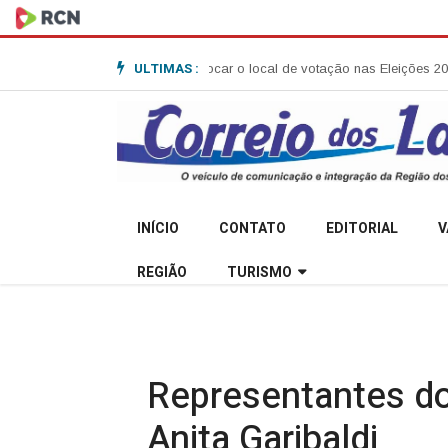
ULTIMAS :
as em SC poderão trocar o local de votação nas Eleições 2026
Defesa Civi
INÍCIO
CONTATO
EDITORIAL
V
REGIÃO
TURISMO
Representantes do
Anita Garibaldi