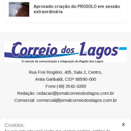
Aprovado criação do PROSOLO em sessão
extraordinária
Rua Frei Rogério, 405, Sala 2, Centro,
Anita Garibaldi, CEP 88590-000
Fone (49) 3543-0260
Redação: redacao@jornalcorreiodoslagos.com.br
Comercial: comercial@jornalcorreiodoslagos.com.br
Cookies.
Geral
Política
Economia
Saúde
Variedades