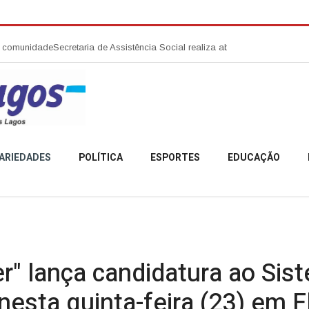
taria de Assistência Social realiza abertura da Campanha Agosto Lilás 
ARIEDADES
POLÍTICA
ESPORTES
EDUCAÇÃO
r" lança candidatura ao Sis
sta quinta-feira (23) em Fl