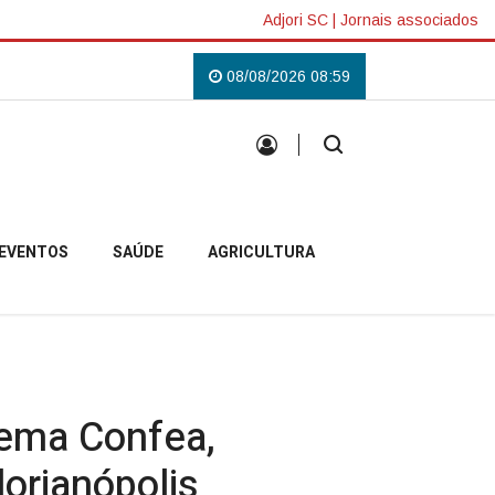
Adjori SC
|
Jornais associados
em Campo Belo do Sul
Uma tradição que voltou a reunir a comunidade camp
08/08/2026 08:59
EVENTOS
SAÚDE
AGRICULTURA
tema Confea,
orianópolis