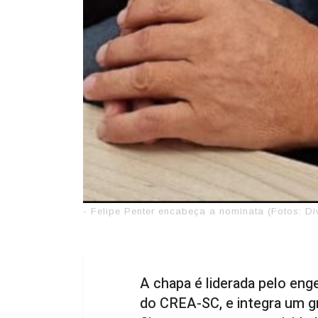
- Felipe Penter encabeça a nominata (Fotos: D
A chapa é liderada pelo eng
do CREA-SC, e integra um 