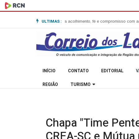
ULTIMAS :
aribaldi e destaca acolhimento, fé e compromisso com a comunidade
Secre
INÍCIO
CONTATO
EDITORIAL
V
REGIÃO
TURISMO
Chapa "Time Pente
CREA-SC e Mútua ne