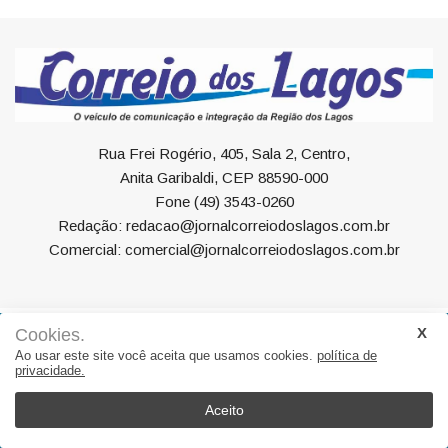
Rua Frei Rogério, 405, Sala 2, Centro,
Anita Garibaldi, CEP 88590-000
Fone (49) 3543-0260
Redação: redacao@jornalcorreiodoslagos.com.br
Comercial: comercial@jornalcorreiodoslagos.com.br
Cookies.
Geral
Política
Economia
Saúde
Variedades
Ao usar este site você aceita que usamos cookies.
política de
privacidade.
Eventos
Esportes
Entrevista
Eleições
Educação
Editorial
Região
Turismo
Aceito
© 2022, Suite Sistemas. Todos os direitos reservados