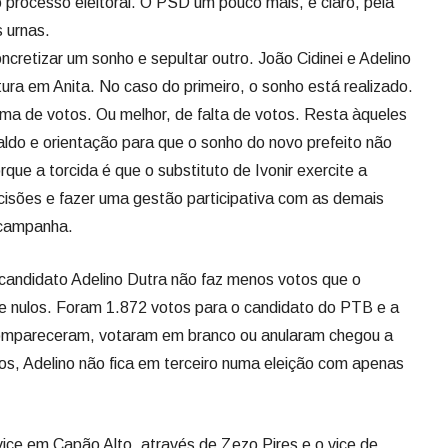
processo eleitoral. O PSD um pouco mais, é claro, pela
 urnas.
cretizar um sonho e sepultar outro. João Cidinei e Adelino
ra em Anita. No caso do primeiro, o sonho está realizado.
ma de votos. Ou melhor, de falta de votos. Resta àqueles
aldo e orientação para que o sonho do novo prefeito não
que a torcida é que o substituto de Ivonir exercite a
cisões e fazer uma gestão participativa com as demais
 campanha.
ndidato Adelino Dutra não faz menos votos que o
e nulos. Foram 1.872 votos para o candidato do PTB e a
ompareceram, votaram em branco ou anularam chegou a
os, Adelino não fica em terceiro numa eleição com apenas
e em Capão Alto, através de Zezo Pires e o vice de