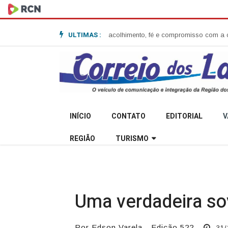
ULTIMAS :
 Garibaldi e destaca acolhimento, fé e compromisso com a comunidade
Sec
INÍCIO
CONTATO
EDITORIAL
V
REGIÃO
TURISMO
Uma verdadeira sov
Por Edson Varela - Edição 522
31/