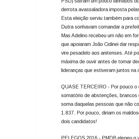
PSD) saíram um pouco lanhados do 
derrota avassaladora imposta pelas
Esta eleição serviu também para con
Dutra sonhavam comandar a prefeitu
Mas Adelino recebeu um não em for
que apoiaram João Cidinei dar resp
vire pesadelo aos anitenses. Até por
máxima de ouvir antes de tomar de
lideranças que estiveram juntos na
QUASE TERCEIRO - Por pouco o ca
somatório de abstenções, brancos 
soma daquelas pessoas que não c
1.837. Por pouco, diriam os maldos
dois candidatos!
PELEGOS 2016 - PMDB elegeu o vic