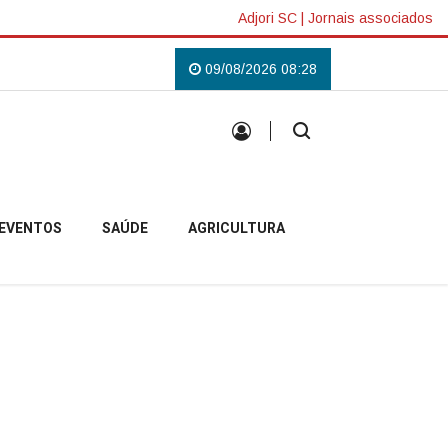
Adjori SC
|
Jornais associados
 em Campo Belo do Sul
Uma tradição que voltou a reunir a comunidade ca
09/08/2026 08:28
EVENTOS
SAÚDE
AGRICULTURA