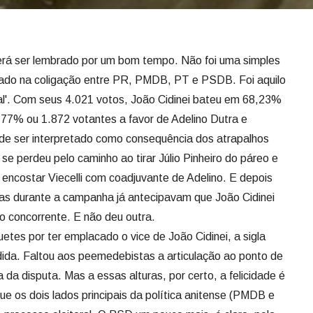
erá ser lembrado por um bom tempo. Não foi uma simples
rtado na coligação entre PR, PMDB, PT e PSDB. Foi aquilo
al'. Com seus 4.021 votos, João Cidinei bateu em 68,23%
,77% ou 1.872 votantes a favor de Adelino Dutra e
ode ser interpretado como consequência dos atrapalhos
perdeu pelo caminho ao tirar Júlio Pinheiro do páreo e
 encostar Viecelli com coadjuvante de Adelino. E depois
sas durante a campanha já antecipavam que João Cidinei
o concorrente. E não deu outra.
es por ter emplacado o vice de João Cidinei, a sigla
da. Faltou aos peemedebistas a articulação ao ponto de
da disputa. Mas a essas alturas, por certo, a felicidade é
que os dois lados principais da política anitense (PMDB e