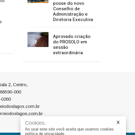
posse do novo
Conselho de
Defesa Civil de SC monitora
Agosto Lilás: Prom
Administração e
formação de ciclone-bomba no
Justiça inicia ciclo
Diretoria Executiva
o
Sul do Brasil; entenda como o
sobre combate à vi
fenômeno se forma e quais os
contra as mulhere
impactos no estado
de Campo Belo do 
Aprovado criação
06/08/2026 10:57
06/08/2026 09:41
do PROSOLO em
sessão
extraordinária
ala 2, Centro,
P 88590-000
-0260
eiodoslagos.com.br
rreiodoslagos.com.br
Cookies.
Ao usar este site você aceita que usamos cookies.
política de privacidade.