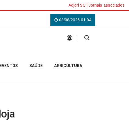
Adjori SC
|
Jornais associados
Lilás em Campo Belo do Sul
Uma tradição que voltou a reunir a comunida
08/08/2026 01:04
EVENTOS
SAÚDE
AGRICULTURA
loja