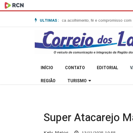
ULTIMAS :
Anita Garibaldi e destaca acolhimento, fé e compromisso com a comunida
INÍCIO
CONTATO
EDITORIAL
V
REGIÃO
TURISMO
Super Atacarejo Ma
Kely Matos
13/11/2025 10:55