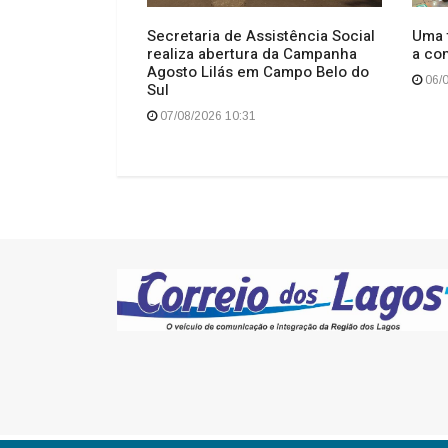
po para os
Secretaria de Assistência Social
Uma t
realiza abertura da Campanha
a co
Agosto Lilás em Campo Belo do
06/0
Sul
07/08/2026 10:31