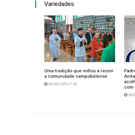
Variedades
o esfaqueados
Uma tradição que voltou a reunir
Padr
o no centro de
a comunidade campobelense
Anita
acol
06/08/2026 17:45
com 
06/0