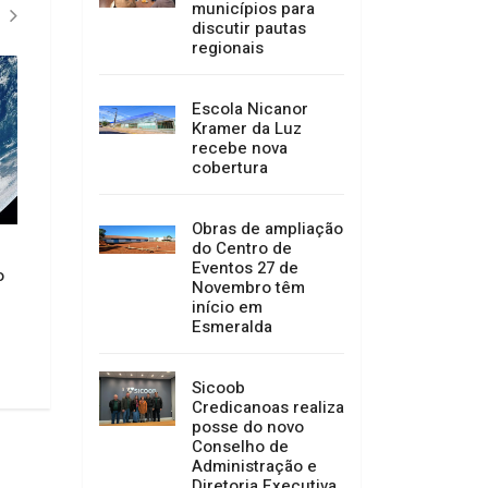
municípios para
discutir pautas
regionais
Escola Nicanor
Kramer da Luz
recebe nova
cobertura
Mulheres com med
Obras de ampliação
protetivas ativas 
do Centro de
trocar o local de v
Agosto Lilás: Promotor de
Eventos 27 de
Eleições 2026
o
Justiça inicia ciclo de palestras
Novembro têm
sobre combate à violência
06/08/2026 08:23
início em
contra as mulheres na Comarca
Esmeralda
de Campo Belo do Sul
06/08/2026 09:41
Sicoob
Credicanoas realiza
posse do novo
Conselho de
Administração e
Diretoria Executiva