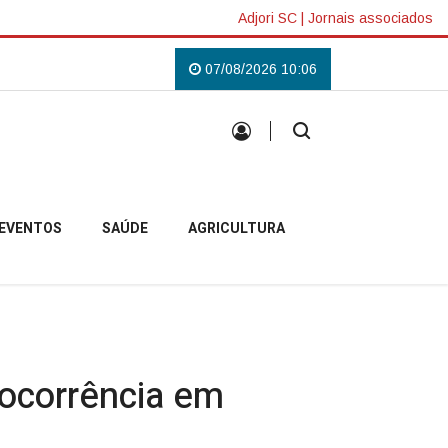
Adjori SC
|
Jornais associados
lense
Padre Pablo inicia missão em Anita Garibaldi e destaca acolhiment
07/08/2026 10:06
EVENTOS
SAÚDE
AGRICULTURA
 ocorrência em