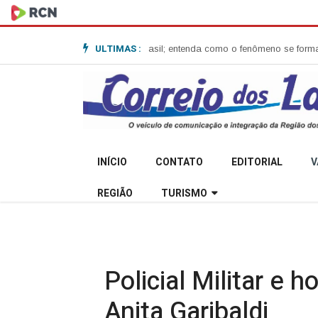
ULTIMAS :
bomba no Sul do Brasil; entenda como o fenômeno se forma e quais os im
INÍCIO
CONTATO
EDITORIAL
V
REGIÃO
TURISMO
Policial Militar e
Anita Garibaldi