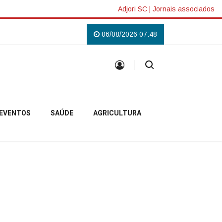
Adjori SC
|
Jornais associados
nita Garibaldi
Caminhão perde os freios e bate contra paredão de pedras n
06/08/2026 07:48
EVENTOS
SAÚDE
AGRICULTURA