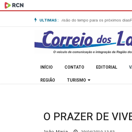
ULTIMAS :
C - 452 em Anita Garibaldi
Previsão do tempo para os próximos dias
Políc
INÍCIO
CONTATO
EDITORIAL
V
REGIÃO
TURISMO
O PRAZER DE VIV
João Maria
29/04/2010 13:53