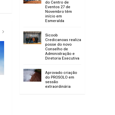
do Centro de
Eventos 27 de
Novembro têm
início em
Esmeralda
Sicoob
Credicanoas realiza
posse do novo
Conselho de
Administração e
Diretoria Executiva
Aprovado criação
do PROSOLO em
sessão
extraordinária
Dois homens são esfaqueados
Programa de Fideli
durante confusão no centro de
fortalece parceria 
Anita Garibaldi
Copercampos e as
03/08/2026 08:26
31/07/2026 13:53