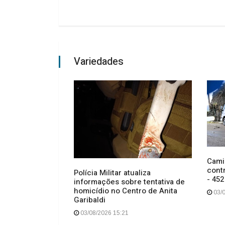
Variedades
Cami
cont
o celebra 30
Polícia Militar atualiza
- 452
a com foco em
informações sobre tentativa de
logia e expansão
homicídio no Centro de Anita
03/0
Garibaldi
03/08/2026 15:21