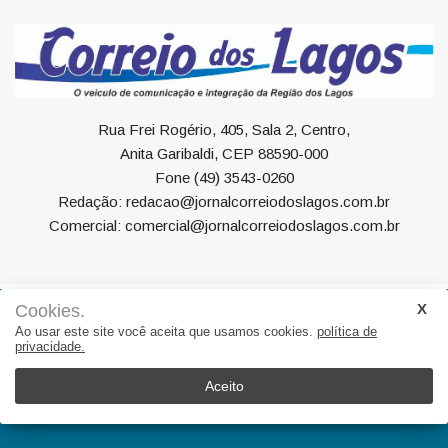
Rua Frei Rogério, 405, Sala 2, Centro,
Anita Garibaldi, CEP 88590-000
Fone (49) 3543-0260
Redação: redacao@jornalcorreiodoslagos.com.br
Comercial: comercial@jornalcorreiodoslagos.com.br
Cookies.
Geral
Política
Economia
Saúde
Variedades
Ao usar este site você aceita que usamos cookies.
política de
privacidade.
Eventos
Esportes
Entrevista
Eleições
Educação
Editorial
Região
Turismo
Aceito
© 2022, Suite Sistemas. Todos os direitos reservados