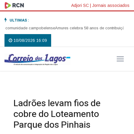
Adjori SC
|
Jornais associados
ULTIMAS :
 a comunidade campobelense
Amures celebra 58 anos de contribuição ao de
10/08/2026 16:09
Ladrões levam fios de
cobre do Loteamento
Parque dos Pinhais