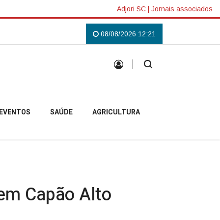
Adjori SC
|
Jornais associados
s em Campo Belo do Sul
Uma tradição que voltou a reunir a comunidade ca
08/08/2026 12:21
EVENTOS
SAÚDE
AGRICULTURA
 em Capão Alto