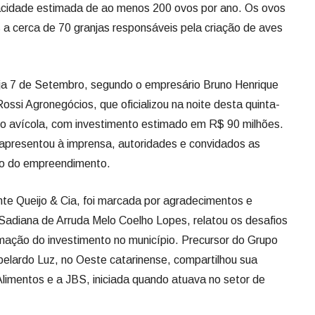
acidade estimada de ao menos 200 ovos por ano. Os ovos
s a cerca de 70 granjas responsáveis pela criação de aves
nja 7 de Setembro, segundo o empresário Bruno Henrique
ssi Agronegócios, que oficializou na noite desta quinta-
xo avícola, com investimento estimado em R$ 90 milhões.
e apresentou à imprensa, autoridades e convidados as
zo do empreendimento.
ante Queijo & Cia, foi marcada por agradecimentos e
Sadiana de Arruda Melo Coelho Lopes, relatou os desafios
mação do investimento no município. Precursor do Grupo
Abelardo Luz, no Oeste catarinense, compartilhou sua
Alimentos e a JBS, iniciada quando atuava no setor de