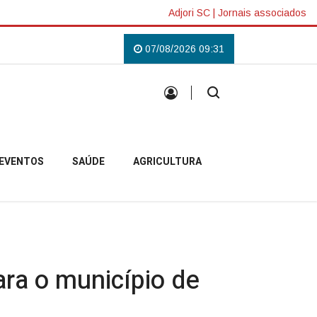
Adjori SC
|
Jornais associados
pobelense
Padre Pablo inicia missão em Anita Garibaldi e destaca acolhi
07/08/2026 09:31
EVENTOS
SAÚDE
AGRICULTURA
ra o município de