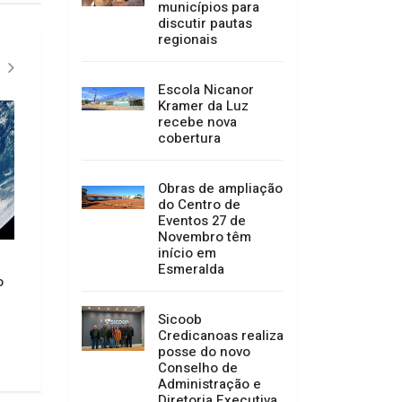
municípios para
discutir pautas
regionais
Escola Nicanor
Kramer da Luz
recebe nova
cobertura
Obras de ampliação
do Centro de
Eventos 27 de
Mulheres com med
Novembro têm
protetivas ativas 
início em
trocar o local de v
Agosto Lilás: Promotor de
Esmeralda
Eleições 2026
o
Justiça inicia ciclo de palestras
sobre combate à violência
06/08/2026 08:23
contra as mulheres na Comarca
Sicoob
de Campo Belo do Sul
Credicanoas realiza
posse do novo
06/08/2026 09:41
Conselho de
Administração e
Diretoria Executiva