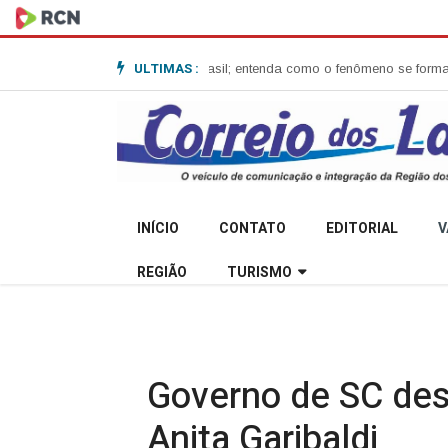
ULTIMAS :
one-bomba no Sul do Brasil; entenda como o fenômeno se forma e quais o
INÍCIO
CONTATO
EDITORIAL
V
REGIÃO
TURISMO
Governo de SC des
Anita Garibaldi