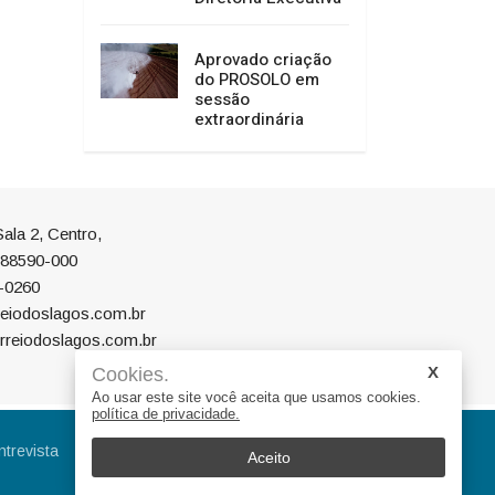
Aprovado criação
do PROSOLO em
sessão
extraordinária
ala 2, Centro,
P 88590-000
-0260
eiodoslagos.com.br
rreiodoslagos.com.br
Cookies.
Ao usar este site você aceita que usamos cookies.
política de privacidade.
ntrevista
Eleições
Educação
Aceito