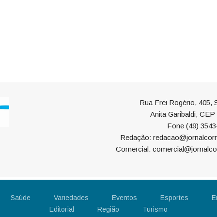
Rua Frei Rogério, 405, S
Anita Garibaldi, CE
Fone (49) 3543
Redação: redacao@jornalcorr
Comercial: comercial@jornalco
Saúde
Variedades
Eventos
Esportes
E
Editorial
Região
Turismo