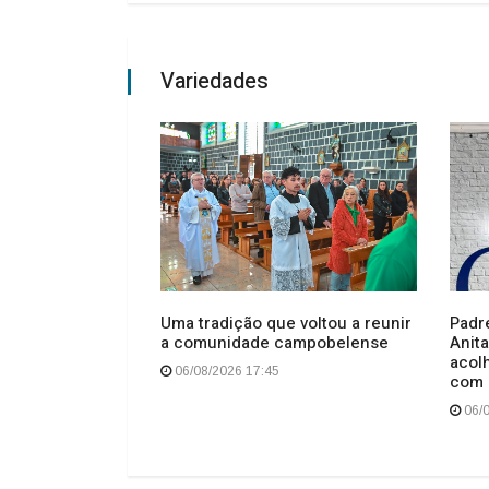
Variedades
o esfaqueados
Uma tradição que voltou a reunir
Padr
o no centro de
a comunidade campobelense
Anita
acol
06/08/2026 17:45
com 
06/0