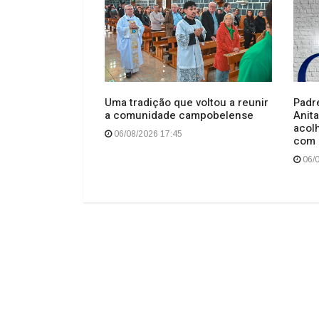
o esfaqueados
Uma tradição que voltou a reunir
Padr
o no centro de
a comunidade campobelense
Anita
acol
06/08/2026 17:45
com 
06/0