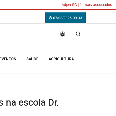
Adjori SC
|
Jornais associados
elense
Padre Pablo inicia missão em Anita Garibaldi e destaca acolhimen
07/08/2026 09:33
EVENTOS
SAÚDE
AGRICULTURA
s na escola Dr.