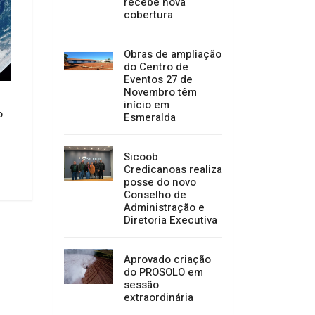
recebe nova
cobertura
Obras de ampliação
do Centro de
Mulheres com med
Eventos 27 de
protetivas ativas 
Novembro têm
trocar o local de v
Agosto Lilás: Promotor de
início em
Eleições 2026
o
Justiça inicia ciclo de palestras
Esmeralda
sobre combate à violência
06/08/2026 08:23
contra as mulheres na Comarca
de Campo Belo do Sul
Sicoob
Credicanoas realiza
06/08/2026 09:41
posse do novo
Conselho de
Administração e
Diretoria Executiva
Aprovado criação
do PROSOLO em
sessão
extraordinária