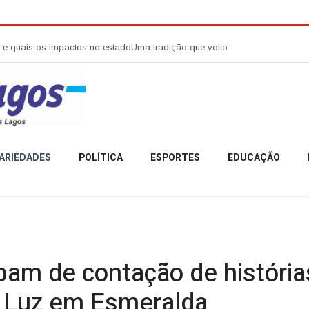
mpactos no estado
Uma tradição que voltou a reunir a comunidade campob
ARIEDADES
POLÍTICA
ESPORTES
EDUCAÇÃO
pam de contação de história
 Luz em Esmeralda