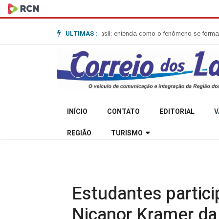
ULTIMAS :
-bomba no Sul do Brasil; entenda como o fenômeno se forma e quais os i
INÍCIO
CONTATO
EDITORIAL
V
REGIÃO
TURISMO
Estudantes partici
Nicanor Kramer da