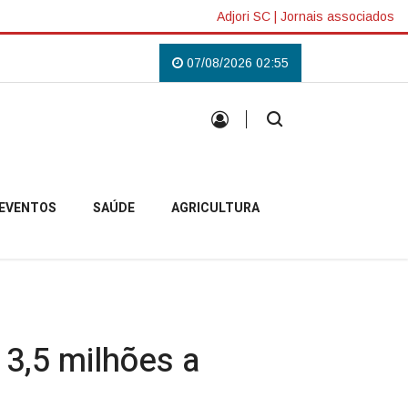
Adjori SC
|
Jornais associados
mpobelense
Padre Pablo inicia missão em Anita Garibaldi e destaca acolh
07/08/2026 02:55
EVENTOS
SAÚDE
AGRICULTURA
3,5 milhões a