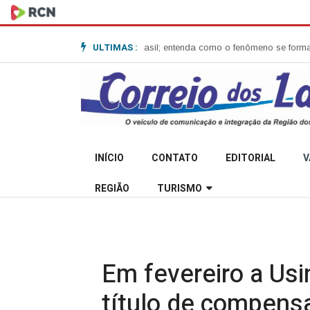
ULTIMAS :
lone-bomba no Sul do Brasil; entenda como o fenômeno se forma e quais 
INÍCIO
CONTATO
EDITORIAL
V
REGIÃO
TURISMO
Em fevereiro a Us
título de compensa