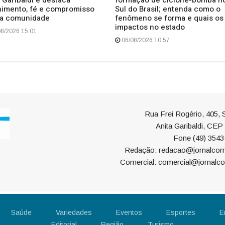
himento, fé e compromisso
Sul do Brasil; entenda como o
a comunidade
fenômeno se forma e quais os
impactos no estado
8/2026 15:01
06/08/2026 10:57
Rua Frei Rogério, 405, S
Anita Garibaldi, CE
Fone (49) 3543
Redação: redacao@jornalcorr
Comercial: comercial@jornalco
Saúde
Variedades
Eventos
Esportes
E
Editorial
Região
Turismo