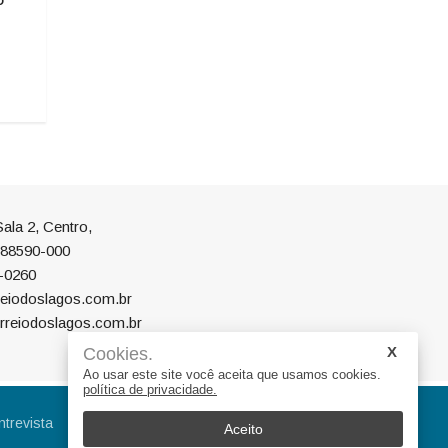
sobre combate à violência
06/08/2026 08:23
contra as mulheres na Comarca
de Campo Belo do Sul
06/08/2026 09:41
ala 2, Centro,
P 88590-000
-0260
eiodoslagos.com.br
rreiodoslagos.com.br
Cookies.
Ao usar este site você aceita que usamos cookies.
política de privacidade.
ntrevista
Eleições
Educação
Aceito