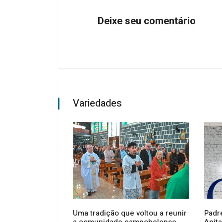
Deixe seu comentário
Variedades
o esfaqueados
Uma tradição que voltou a reunir
Padr
o no centro de
a comunidade campobelense
Anita