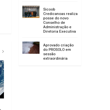
Sicoob
Credicanoas realiza
posse do novo
Conselho de
Administração e
Diretoria Executiva
Aprovado criação
do PROSOLO em
sessão
extraordinária
Mulheres com med
protetivas ativas 
trocar o local de v
Agosto Lilás: Promotor de
Eleições 2026
o
Justiça inicia ciclo de palestras