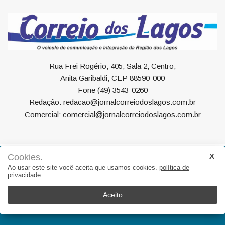
Rua Frei Rogério, 405, Sala 2, Centro,
Anita Garibaldi, CEP 88590-000
Fone (49) 3543-0260
Redação: redacao@jornalcorreiodoslagos.com.br
Comercial: comercial@jornalcorreiodoslagos.com.br
Cookies.
Geral
Política
Economia
Saúde
Variedades
Ao usar este site você aceita que usamos cookies.
política de
privacidade.
Eventos
Esportes
Entrevista
Eleições
Educação
Editorial
Região
Turismo
Aceito
© 2022, Suite Sistemas. Todos os direitos reservados