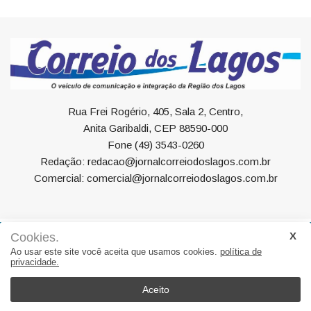
Rua Frei Rogério, 405, Sala 2, Centro,
Anita Garibaldi, CEP 88590-000
Fone (49) 3543-0260
Redação: redacao@jornalcorreiodoslagos.com.br
Comercial: comercial@jornalcorreiodoslagos.com.br
Cookies.
Geral
Política
Economia
Saúde
Variedades
Ao usar este site você aceita que usamos cookies.
política de
privacidade.
Eventos
Esportes
Entrevista
Eleições
Educação
Editorial
Região
Turismo
Aceito
© 2022, Suite Sistemas. Todos os direitos reservados