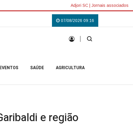
Adjori SC
|
Jornais associados
mpobelense
Padre Pablo inicia missão em Anita Garibaldi e destaca acolh
07/08/2026 09:16
EVENTOS
SAÚDE
AGRICULTURA
aribaldi e região