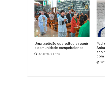
o esfaqueados
Uma tradição que voltou a reunir
Padr
o no centro de
a comunidade campobelense
Anita
acol
06/08/2026 17:45
com 
06/0