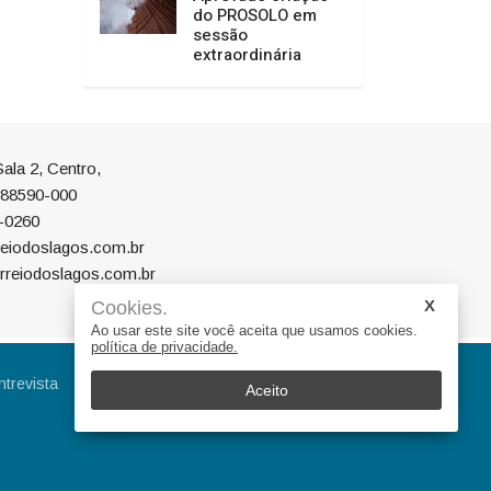
do PROSOLO em
sessão
extraordinária
ala 2, Centro,
P 88590-000
-0260
eiodoslagos.com.br
rreiodoslagos.com.br
Cookies.
Ao usar este site você aceita que usamos cookies.
política de privacidade.
ntrevista
Eleições
Educação
Aceito