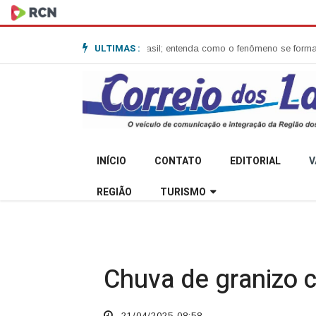
ULTIMAS :
lone-bomba no Sul do Brasil; entenda como o fenômeno se forma e quais 
INÍCIO
CONTATO
EDITORIAL
V
REGIÃO
TURISMO
Chuva de granizo c
21/04/2025 08:58