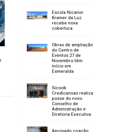
Escola Nicanor
Kramer da Luz
recebe nova
cobertura
Mulheres com med
Obras de ampliação
protetivas ativas 
do Centro de
trocar o local de v
Agosto Lilás: Promotor de
Eventos 27 de
Eleições 2026
o
Justiça inicia ciclo de palestras
Novembro têm
sobre combate à violência
início em
06/08/2026 08:23
contra as mulheres na Comarca
Esmeralda
de Campo Belo do Sul
06/08/2026 09:41
Sicoob
Credicanoas realiza
posse do novo
Conselho de
Administração e
Diretoria Executiva
Aprovado criação