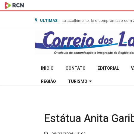
ULTIMAS :
nita Garibaldi e destaca acolhimento, fé e compromisso com a comunidad
INÍCIO
CONTATO
EDITORIAL
V
REGIÃO
TURISMO
Estátua Anita Garib
06/02/2026 15:02