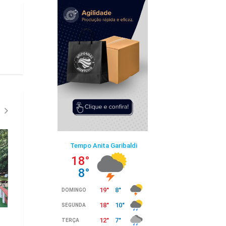
Pousada e restaurante New Life
Hotel dos Lagos