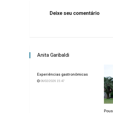
Deixe seu comentário
Anita Garibaldi
Experiências gastronômicas
06/02/2026 15:47
o
Pous