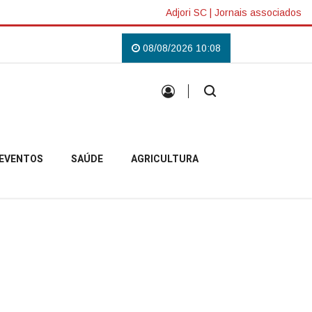
Adjori SC
|
Jornais associados
ilás em Campo Belo do Sul
Uma tradição que voltou a reunir a comunidad
08/08/2026 10:08
EVENTOS
SAÚDE
AGRICULTURA