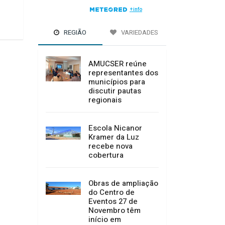
06/02/2026 15:42
06/02/2026 15:41
REGIÃO
VARIEDADES
AMUCSER reúne
representantes dos
municípios para
discutir pautas
regionais
Escola Nicanor
Kramer da Luz
recebe nova
cobertura
Obras de ampliação
do Centro de
Eventos 27 de
Novembro têm
início em