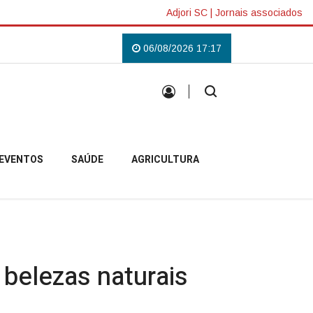
Adjori SC
|
Jornais associados
, fé e compromisso com a comunidade
06/08/2026 17:17
Defesa Civil de SC monitora formaçã
EVENTOS
SAÚDE
AGRICULTURA
 belezas naturais