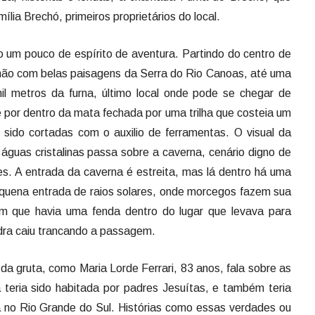
ia Brechó, primeiros proprietários do local.
o um pouco de espírito de aventura. Partindo do centro de
hão com belas paisagens da Serra do Rio Canoas, até uma
il metros da furna, último local onde pode se chegar de
e por dentro da mata fechada por uma trilha que costeia um
sido cortadas com o auxilio de ferramentas. O visual da
águas cristalinas passa sobre a caverna, cenário digno de
nes. A entrada da caverna é estreita, mas lá dentro há uma
pequena entrada de raios solares, onde morcegos fazem sua
m que havia uma fenda dentro do lugar que levava para
dra caiu trancando a passagem.
a gruta, como Maria Lorde Ferrari, 83 anos, fala sobre as
a teria sido habitada por padres Jesuítas, e também teria
 no Rio Grande do Sul. Histórias como essas verdades ou