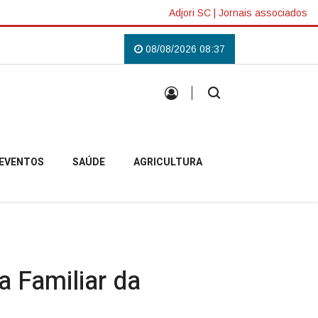
Adjori SC
|
Jornais associados
 em Campo Belo do Sul
Uma tradição que voltou a reunir a comunidade ca
08/08/2026 08:37
EVENTOS
SAÚDE
AGRICULTURA
a Familiar da