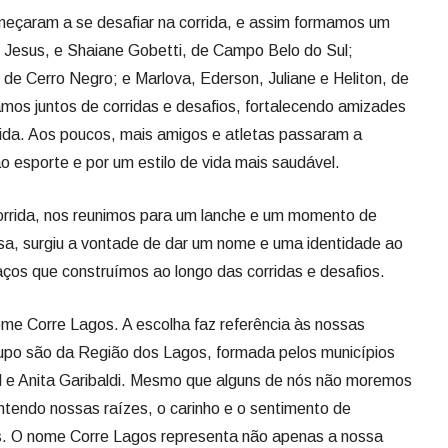
eçaram a se desafiar na corrida, e assim formamos um
 Jesus, e Shaiane Gobetti, de Campo Belo do Sul;
 de Cerro Negro; e Marlova, Ederson, Juliane e Heliton, de
amos juntos de corridas e desafios, fortalecendo amizades
rida. Aos poucos, mais amigos e atletas passaram a
ao esporte e por um estilo de vida mais saudável.
rrida, nos reunimos para um lanche e um momento de
sa, surgiu a vontade de dar um nome e uma identidade ao
aços que construímos ao longo das corridas e desafios.
me Corre Lagos. A escolha faz referência às nossas
grupo são da Região dos Lagos, formada pelos municípios
 e Anita Garibaldi. Mesmo que alguns de nós não moremos
tendo nossas raízes, o carinho e o sentimento de
s. O nome Corre Lagos representa não apenas a nossa