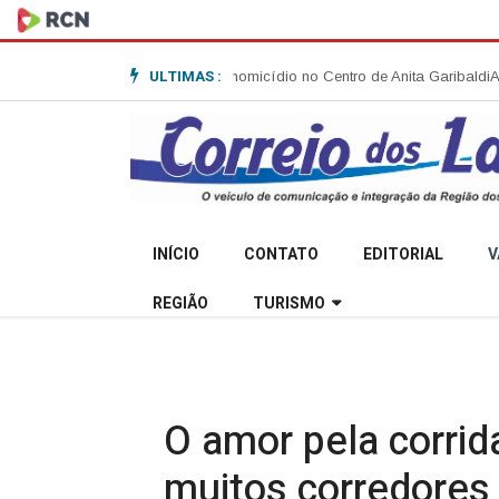
ULTIMAS :
bre tentativa de homicídio no Centro de Anita Garibaldi
Agosto Lilás: Promot
INÍCIO
CONTATO
EDITORIAL
V
REGIÃO
TURISMO
O amor pela corrid
muitos corredores 