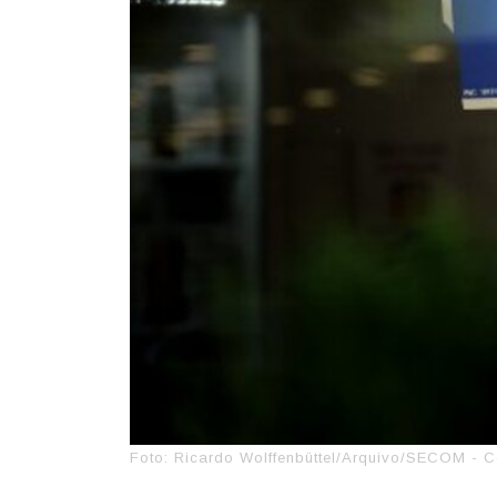
Foto: Ricardo Wolffenbüttel/Arquivo/SECOM - C