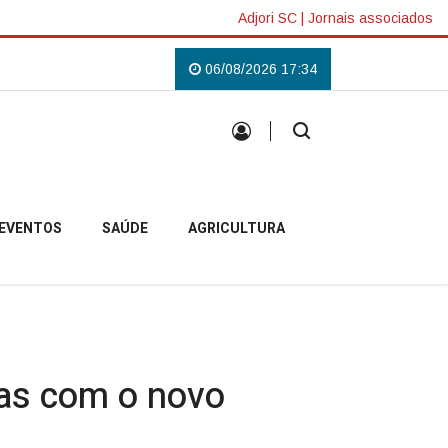
Adjori SC
|
Jornais associados
 fé e compromisso com a comunidade
06/08/2026 17:34
Defesa Civil de SC monitora formação
EVENTOS
SAÚDE
AGRICULTURA
das com o novo