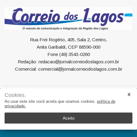
Rua Frei Rogério, 405, Sala 2, Centro,
Anita Garibaldi, CEP 88590-000
Fone (49) 3543-0260
Redação: redacao@jornalcorreiodoslagos.com.br
Comercial: comercial@jornalcorreiodoslagos.com.br
Cookies.
Geral
Política
Economia
Saúde
Variedades
Ao usar este site você aceita que usamos cookies.
política de
privacidade.
Eventos
Esportes
Entrevista
Eleições
Educação
Editorial
Região
Turismo
Aceito
© 2022, Suite Sistemas. Todos os direitos reservados