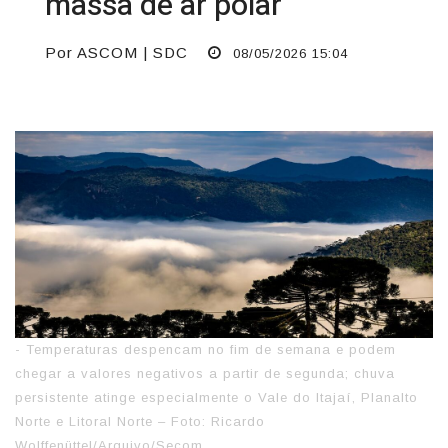
massa de ar polar
Por ASCOM | SDC
08/05/2026 15:04
- Temperaturas despencam no fim de semana e podem
chegar a valores negativos a partir de segunda; chuva
persistente atinge especialmente o Vale do Itajaí, Planalto
Norte e Litoral Norte – Foto: Ricardo
Wolffenüttel/Arquivo/Secom