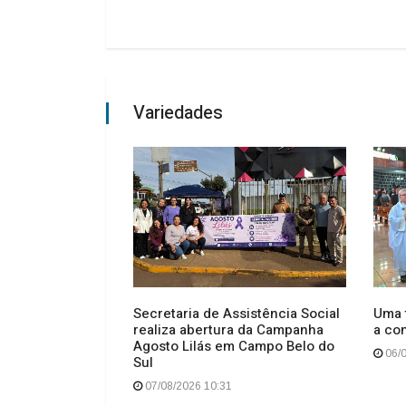
Variedades
po para os
Secretaria de Assistência Social
Uma t
realiza abertura da Campanha
a co
Agosto Lilás em Campo Belo do
06/0
Sul
07/08/2026 10:31