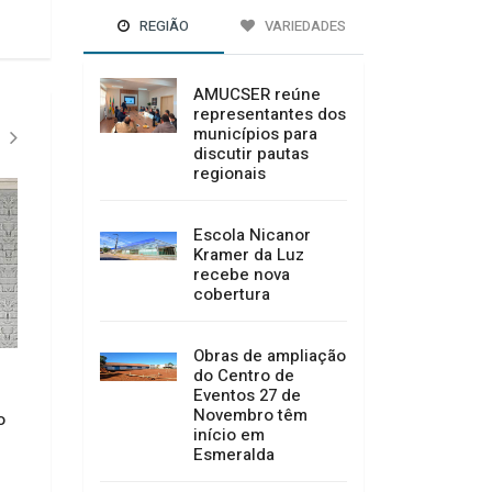
REGIÃO
VARIEDADES
AMUCSER reúne
representantes dos
municípios para
discutir pautas
regionais
Escola Nicanor
Kramer da Luz
recebe nova
cobertura
Obras de ampliação
do Centro de
Defesa Civil de SC monitora
Agosto Lilás: Prom
Eventos 27 de
formação de ciclone-bomba no
Justiça inicia ciclo
Novembro têm
o
Sul do Brasil; entenda como o
sobre combate à vi
início em
fenômeno se forma e quais os
contra as mulhere
Esmeralda
impactos no estado
de Campo Belo do 
06/08/2026 10:57
06/08/2026 09:41