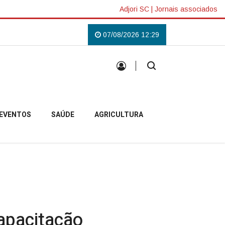
Adjori SC
|
Jornais associados
Lilás em Campo Belo do Sul
Uma tradição que voltou a reunir a comunida
07/08/2026 12:29
EVENTOS
SAÚDE
AGRICULTURA
apacitação