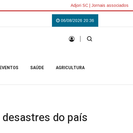
Adjori SC
|
Jornais associados
ense
Padre Pablo inicia missão em Anita Garibaldi e destaca acolhimento
06/08/2026 20:36
EVENTOS
SAÚDE
AGRICULTURA
e desastres do país