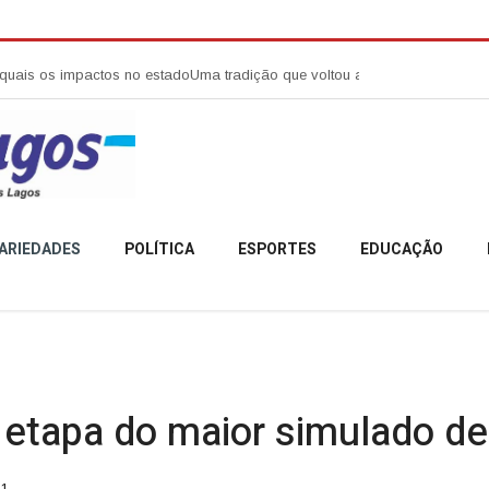
actos no estado
Uma tradição que voltou a reunir a comunidade campobel
ARIEDADES
POLÍTICA
ESPORTES
EDUCAÇÃO
a etapa do maior simulado d
51