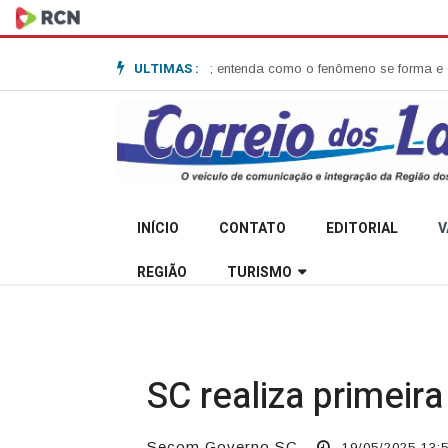
ULTIMAS :
bomba no Sul do Brasil; entenda como o fenômeno se forma e quais os imp
INÍCIO
CONTATO
EDITORIAL
V
REGIÃO
TURISMO
SC realiza primeir
Secom Governo SC
19/05/2025 13: