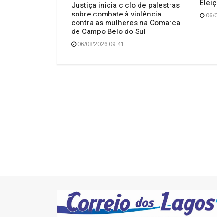
Elei
ita alegria no
Justiça inicia ciclo de palestras
e de Celso
sobre combate à violência
06/0
contra as mulheres na Comarca
de Campo Belo do Sul
06/08/2026 09:41