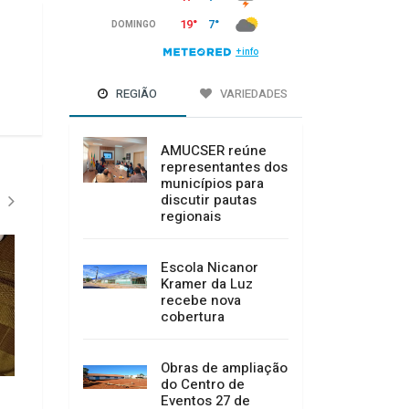
REGIÃO
VARIEDADES
AMUCSER reúne
representantes dos
municípios para
discutir pautas
regionais
Escola Nicanor
Kramer da Luz
recebe nova
cobertura
Obras de ampliação
Caminhão perde os freios e bate
Previsão do tempo 
do Centro de
contra paredão de pedras na SC
próximos dias
Eventos 27 de