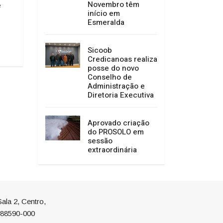
- 452 em Anita Garibaldi
Novembro têm
e
03/08/2026 11:28
início em
03/08/2026 14:58
Esmeralda
Sicoob
Credicanoas realiza
posse do novo
Conselho de
Administração e
Diretoria Executiva
Aprovado criação
do PROSOLO em
sessão
extraordinária
ala 2, Centro,
P 88590-000