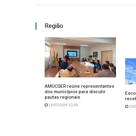
Região
AMUCSER reúne representantes
se aprende
dos municípios para discutir
tre. Aprende-se
Esco
pautas regionais
rece
16/07/2026 10:49
16/0