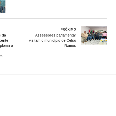
PRÓXIMO
s da
Assessores parlamentar
cente
visitam o município de Celso
iploma e
Ramos
em