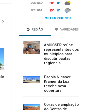
REGIÃO
VARIEDADES
AMUCSER reúne
representantes dos
municípios para
discutir pautas
regionais
Aprovado criação 
em sessão extraord
 de
Sicoob Credicanoas realiza
Escola Nicanor
16/07/2026 10:25
posse do novo Conselho de
Kramer da Luz
Administração e Diretoria
recebe nova
Executiva
cobertura
16/07/2026 10:29
Obras de ampliação
do Centro de