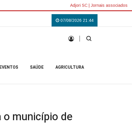
Adjori SC
|
Jornais associados
 Lilás em Campo Belo do Sul
Uma tradição que voltou a reunir a comunid
07/08/2026 21:44
EVENTOS
SAÚDE
AGRICULTURA
a o município de