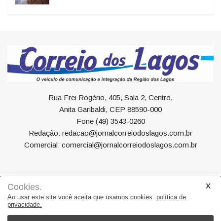
Rua Frei Rogério, 405, Sala 2, Centro,
Anita Garibaldi, CEP 88590-000
Fone (49) 3543-0260
Redação: redacao@jornalcorreiodoslagos.com.br
Comercial: comercial@jornalcorreiodoslagos.com.br
Cookies.
Geral
Política
Economia
Saúde
Variedades
Ao usar este site você aceita que usamos cookies.
política de
privacidade.
Eventos
Esportes
Entrevista
Eleições
Educação
Editorial
Região
Turismo